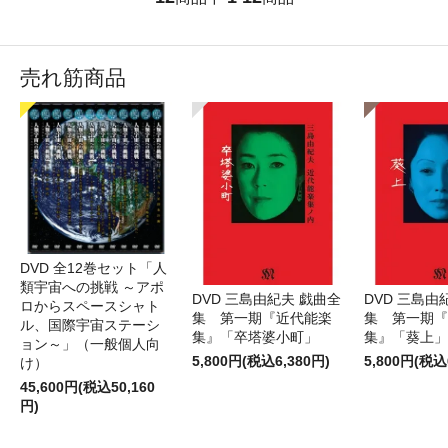
売れ筋商品
DVD 全12巻セット「人
類宇宙への挑戦 ～アポ
DVD 三島由紀夫 戯曲全
DVD 三島由
ロからスペースシャト
集 第一期『近代能楽
集 第一期『
ル、国際宇宙ステーシ
集』「卒塔婆小町」
集』「葵上」
ョン～」（一般個人向
5,800円(税込6,380円)
5,800円(税込
け）
45,600円(税込50,160
円)