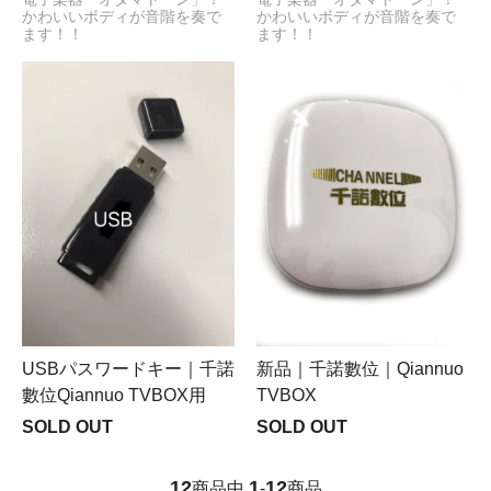
かわいいボディが音階を奏で
かわいいボディが音階を奏で
ます！！
ます！！
USBパスワードキー｜千諾
新品｜千諾數位｜Qiannuo
數位Qiannuo TVBOX用
TVBOX
SOLD OUT
SOLD OUT
12
1
12
商品中
-
商品