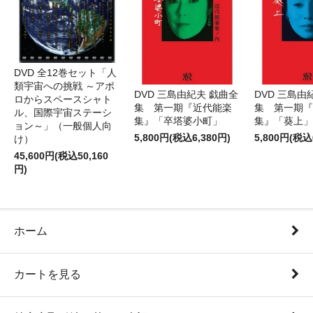
DVD 全12巻セット「人
類宇宙への挑戦 ～アポ
DVD 三島由紀夫 戯曲全
DVD 三島由
ロからスペースシャト
集 第一期『近代能楽
集 第一期『
ル、国際宇宙ステーシ
集』「卒塔婆小町」
集』「葵上」
ョン～」（一般個人向
5,800円(税込6,380円)
5,800円(税込
け）
45,600円(税込50,160
円)
ホーム
カートを見る