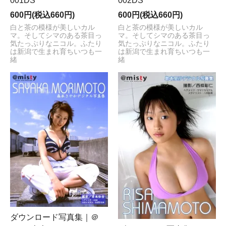
001DS
002DS
600円(税込660円)
600円(税込660円)
白と茶の模様が美しいカル
白と茶の模様が美しいカル
マ。そしてシマのある茶目っ
マ。そしてシマのある茶目っ
気たっぷりなニコル。ふたり
気たっぷりなニコル。ふたり
は新潟で生まれ育ちいつも一
は新潟で生まれ育ちいつも一
緒
緒
ダウンロード写真集｜＠