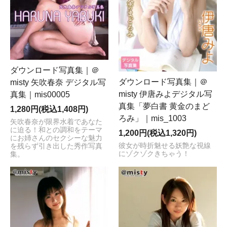
ダウンロード写真集｜＠
ダウンロード写真集｜＠
misty 矢吹春奈 デジタル写
misty 伊唐みよデジタル写
真集｜mis00005
真集「夢白書 黄金のまど
1,280円(税込1,408円)
ろみ」｜mis_1003
矢吹春奈が限界水着であなた
に迫る！和との調和をテーマ
1,200円(税込1,320円)
にお姉さんのセクシーな魅力
彼女が時折魅せる妖艶な視線
を残らず引き出した秀作写真
にゾクゾクきちゃう！
集。