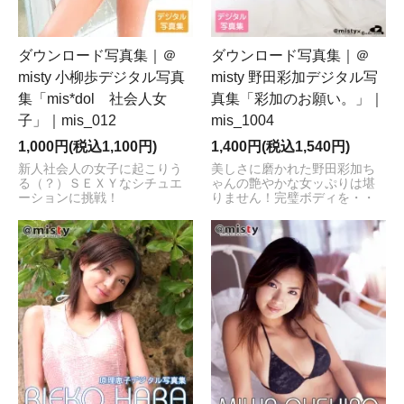
ダウンロード写真集｜＠
ダウンロード写真集｜＠
misty 小柳歩デジタル写真
misty 野田彩加デジタル写
集「mis*dol 社会人女
真集「彩加のお願い。」｜
子」｜mis_012
mis_1004
1,000円(税込1,100円)
1,400円(税込1,540円)
新人社会人の女子に起こりう
美しさに磨かれた野田彩加ち
る（？）ＳＥＸＹなシチュエ
ゃんの艶やかな女ッぷりは堪
ーションに挑戦！
りません！完璧ボディを・・