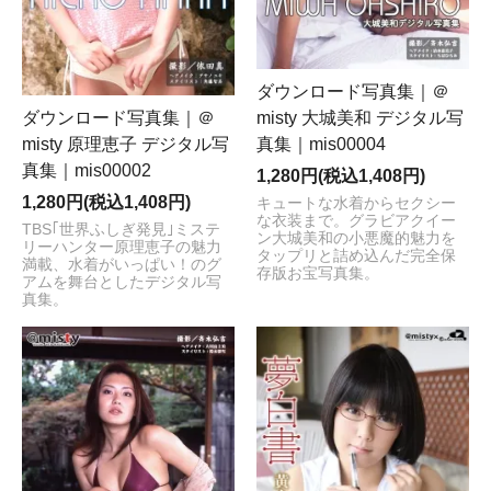
ダウンロード写真集｜＠
ダウンロード写真集｜＠
misty 大城美和 デジタル写
misty 原理恵子 デジタル写
真集｜mis00004
真集｜mis00002
1,280円(税込1,408円)
1,280円(税込1,408円)
キュートな水着からセクシー
な衣装まで。グラビアクイー
TBS｢世界ふしぎ発見｣ミステ
ン大城美和の小悪魔的魅力を
リーハンター原理恵子の魅力
タップリと詰め込んだ完全保
満載、水着がいっぱい！のグ
存版お宝写真集。
アムを舞台としたデジタル写
真集。