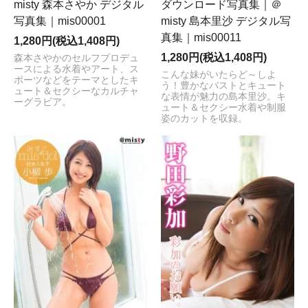
ダウンロード写真集｜＠
misty 森本さやか デジタル
misty 島本里沙 デジタル写
写真集｜mis00001
真集｜mis00011
1,280円(税込1,408円)
1,280円(税込1,408円)
森本さやかのセルフプロデュ
ースによる水着やアート、ス
こんな妹がいたらど～しよ
ポーツなどをテーマとしたキ
う！豊かなバストとキュート
ュート＆セクシーなカルチャ
な表情が魅力の島本里沙。キ
ーグラビア。
ュート＆セクシー水着や制服
姿のカットを収録。