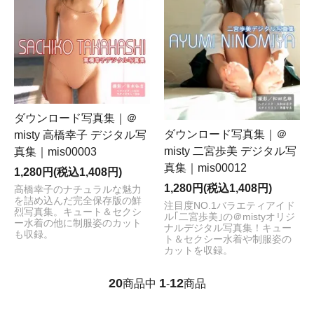
ダウンロード写真集｜＠
ダウンロード写真集｜＠
misty 高橋幸子 デジタル写
misty 二宮歩美 デジタル写
真集｜mis00003
真集｜mis00012
1,280円(税込1,408円)
1,280円(税込1,408円)
高橋幸子のナチュラルな魅力
を詰め込んだ完全保存版の鮮
注目度NO.1バラエティアイド
烈写真集。キュート＆セクシ
ル｢二宮歩美｣の＠mistyオリジ
ー水着の他に制服姿のカット
ナルデジタル写真集！キュー
も収録。
ト＆セクシー水着や制服姿の
カットを収録。
20
1
12
商品中
-
商品