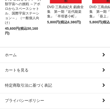
類宇宙への挑戦 ～アポ
DVD 三島由紀夫 戯曲全
DVD 三島由
ロからスペースシャト
集 第一期『近代能楽
集 第一期『
ル、国際宇宙ステーシ
集』「卒塔婆小町」
集』「葵上」
ョン～」（一般個人向
5,800円(税込6,380円)
5,800円(税込
け）
45,600円(税込50,160
円)
ホーム
カートを見る
特定商取引法に基づく表記
プライバシーポリシー