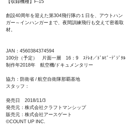
【収録機種】F-15
創設40周年を迎えた第304飛行隊の１日を、アウトハン
ガー～インハンガーまで、夜間訓練飛行も交えて密着取
材。
JAN：4560384374594
100分（予定） 片面一層 16：9 ｽﾃﾚｵ／ﾄﾞﾙﾋﾞｰﾃﾞｼﾞﾀﾙ
制作年2018年 航空機/ドキュメンタリー
協力：防衛省 / 航空自衛隊那覇基地
スタッフ：
発売日 2018/11/3
発売元：株式会社クラフトマンシップ
販売元：株式会社アースゲート
©COUNT UP INC.