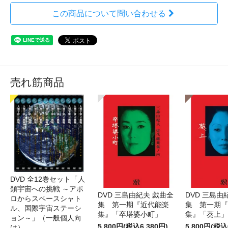
この商品について問い合わせる
売れ筋商品
DVD 全12巻セット「人
類宇宙への挑戦 ～アポ
DVD 三島由紀夫 戯曲全
DVD 三島由
ロからスペースシャト
集 第一期『近代能楽
集 第一期『
ル、国際宇宙ステーシ
集』「卒塔婆小町」
集』「葵上」
ョン～」（一般個人向
5,800円(税込6,380円)
5,800円(税込
け）