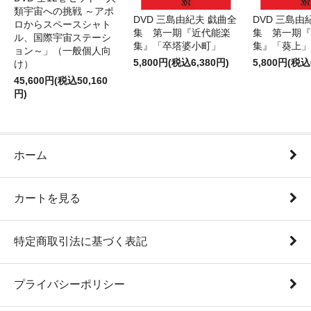
類宇宙への挑戦 ～アポ
DVD 三島由紀夫 戯曲全
DVD 三島由
ロからスペースシャト
集 第一期『近代能楽
集 第一期『
ル、国際宇宙ステーシ
集』「卒塔婆小町」
集』「葵上」
ョン～」（一般個人向
5,800円(税込6,380円)
5,800円(税込
け）
45,600円(税込50,160
円)
ホーム
カートを見る
特定商取引法に基づく表記
プライバシーポリシー