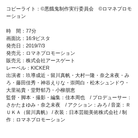
コピーライト：©悪餓鬼制作実行委員会 ©ロマネプロモ
ーション
時 間：77分
画面比：16:9ビスタ
発売日：2019/7/3
発売元：ロマネプロモーション
販売元：株式会社アースゲート
レーベル：KICKER
出演者：玖導成近・留川真帆・大村一隆・奈之未夜・み
ろ・藤田佳秀・神谷えりな・崇岡白・松木シュンドウ・
大里祐貴・堂野郁乃・小柳朋恵
監督・脚本・撮影・編集：佳本周也 / プロデューサー：
さかたまゆみ・奈之未夜 / アクション：みろ / 音楽：Ｒ
ＵＫＡ（留川真帆） / 衣装：日本芸能美術株式会社 / 制
作：ロマネプロモーション