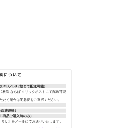
DVD／BD 2枚まで配送可能）
ay）2枚迄 ならば クリックポストにて配送可能
いただく場合は宅急便をご選択ください。
r西濃運輸）
DL商品ご購入時のみ）
ＵＲＬ】をメールにてお送りいたします。