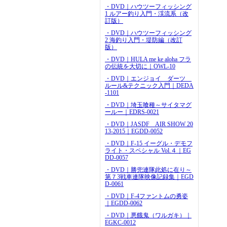
・DVD｜ハウツーフィッシング
1 ルアー釣り入門・渓流系（改
訂版）
・DVD｜ハウツーフィッシング
2 海釣り入門・堤防編（改訂
版）
・DVD｜HULA me ke aloha フラ
の伝統を大切に｜OWL-10
・DVD｜エンジョイ ダーツ
ルール&テクニック入門｜DEDA
-1101
・DVD｜埼玉喰種～サイタマグ
ールー｜EDRS-0021
・DVD｜JASDF AIR SHOW 20
13-2015｜EGDD-0052
・DVD｜F-15 イーグル・デモフ
ライト・スペシャル Vol.４｜EG
DD-0057
・DVD｜勝兜連隊此処に在り～
第７3戦車連隊映像記録集｜EGD
D-0061
・DVD｜F-4ファントムの勇姿
｜EGDD-0062
・DVD｜悪餓鬼（ワルガキ）｜
EGKC-0012