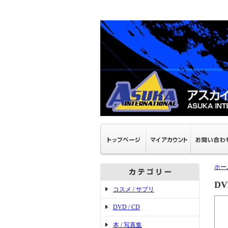
ホー
D
コスメ / サプリ
DVD / CD
本 / 写真集