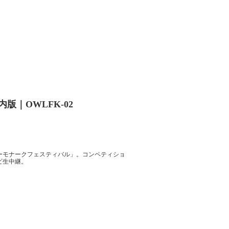
版｜OWLFK-02
ーモナークフェスティバル」。コンペティショ
ビ生中継。