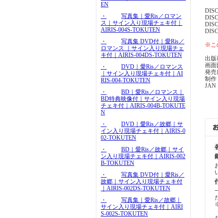
EN
DIS
・
写真集｜愛Ris／ロマン
DIS
ス｜サイン入り現場チェキ付｜
DIS
AIRIS-004S-TOKUTEN
DIS
・
写真集 DVD付｜愛Ris／
※こ
ロマンス ｜サイン入り現場チェ
キ付｜AIRIS-004DS-TOKUTEN
出版
画面比
・
DVD｜愛Ris／ロマンス
発売
｜サイン入り現場チェキ付｜AI
制作
RIS-004-TOKUTEN
JAN 
・
BD｜愛Ris／ロマンス｜
BD特典映像付｜サイン入り現場
チェキ付｜AIRIS-004B-TOKUTE
N
・
DVD｜愛Ris／故郷｜サ
イン入り現場チェキ付｜AIRIS-0
02-TOKUTEN
・
BD｜愛Ris／故郷｜サイ
ン入り現場チェキ付｜AIRIS-002
B-TOKUTEN
・
写真集 DVD付｜愛Ris／
故郷｜サイン入り現場チェキ付
｜AIRIS-002DS-TOKUTEN
・
写真集｜愛Ris／故郷｜
サイン入り現場チェキ付｜AIRI
S-002S-TOKUTEN