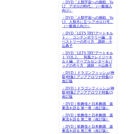
・DVD「人類宇宙への挑戦 Vo
l.2 アポロの時代」（一般個人
向け）
・DVD「人類宇宙への挑戦 Vo
l.3 人類月に立つ-アポロ11号」
（一般個人向け）
・DVD「LET'S TRY!アートキル
ト」 コンテンポラリー編 タ
ペストリーの作り方 講師：小
山典子
・DVD「LET'S TRY!アートキル
ト VOL.2」 和風クレイジーキ
ルト編 テーブルセンター＆バ
ッグの作り方 講師：小山典子
・DVD｜ドラゴンフィッシュ(神
龍)特集1 アジアアロワナ特集(1)
改訂版
・DVD｜ドラゴンフィッシュ(神
龍)特集2 アジアアロワナ特集(2)
改訂版
・DVD｜歌舞伎と日本舞踊 坂
東流を語る 第一巻（改訂版）
・DVD｜歌舞伎と日本舞踊 坂
東流を語る 第二巻（改訂版）
・DVD｜歌舞伎と日本舞踊 坂
東流を語る 第三巻（改訂版）