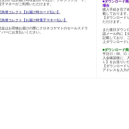
お支払いはお届け時現金払いのほか、クレジットカード、
■ダウンロード商
電子マネーがご利用いただけます。
場合
購入手続き完了
宅急便コレクト【お届け時カード払い】
載しております
【ダウンロード
宅急便コレクト【お届け時電子マネー払い】
ただけます。
代金はお荷物お届けの際にクロネコヤマトのセールスドラ
また後日ダウン
イバーにお支払いください。
認メール内に【
記載しており、
上ダウンロード
■ダウンロード商
平日11：00、1
入金確認後に、
Ｌ】をお送りい
【ダウンロード
アドレスを入力