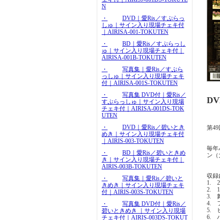
N
・
DVD｜愛Ris／すぷらっ
しゅ｜サイン入り現場チェキ付
｜AIRISA-001-TOKUTEN
・
BD｜愛Ris／すぷらっし
ゅ｜サイン入り現場チェキ付｜
AIRISA-001B-TOKUTEN
・
写真集｜愛Ris／すぷら
っしゅ｜サイン入り現場チェキ
付｜AIRISA-001S-TOKUTEN
・
写真集 DVD付｜愛Ris／
D
すぷらっしゅ｜サイン入り現場
チェキ付｜AIRISA-001DS-TOK
UTEN
・
DVD｜愛Ris／碧いとき
第4
めき｜サイン入り現場チェキ付
｜AIRIS-003-TOKUTEN
毎年
・
BD｜愛Ris／碧いときめ
ン（
き｜サイン入り現場チェキ付｜
AIRIS-003B-TOKUTEN
収録
・
写真集｜愛Ris／碧いと
1.
きめき｜サイン入り現場チェキ
2.
付｜AIRIS-003S-TOKUTEN
3.
4.
・
写真集 DVD付｜愛Ris／
5.
碧いときめき ｜サイン入り現場
6.
チェキ付｜AIRIS-003DS-TOKUT