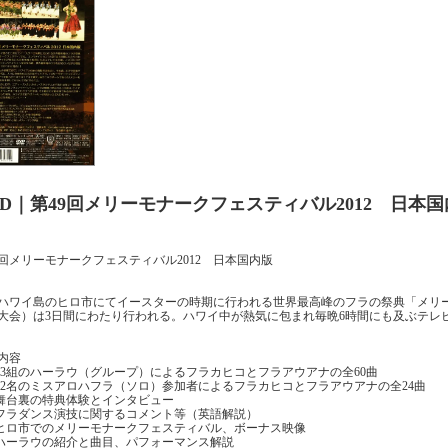
VD｜第49回メリーモナークフェスティバル2012 日本国内
9回メリーモナークフェスティバル2012 日本国内版
ハワイ島のヒロ市にてイースターの時期に行われる世界最高峰のフラの祭典「メリ
大会）は3日間にわたり行われる。ハワイ中が熱気に包まれ毎晩6時間にも及ぶテレ
内容
 23組のハーラウ（グループ）によるフラカヒコとフラアウアナの全60曲
 12名のミスアロハフラ（ソロ）参加者によるフラカヒコとフラアウアナの全24曲
 舞台裏の特典体験とインタビュー
 フラダンス演技に関するコメント等（英語解説）
 ヒロ市でのメリーモナークフェスティバル、ボーナス映像
 ハーラウの紹介と曲目、パフォーマンス解説