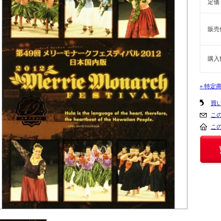
定価
販売
購入
» 特定
買
こ
こ