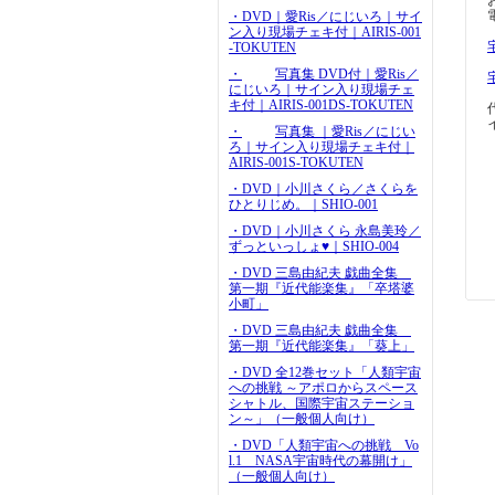
・DVD｜愛Ris／にじいろ｜サイ
ン入り現場チェキ付｜AIRIS-001
-TOKUTEN
・
写真集 DVD付｜愛Ris／
にじいろ｜サイン入り現場チェ
キ付｜AIRIS-001DS-TOKUTEN
・
写真集 ｜愛Ris／にじい
ろ｜サイン入り現場チェキ付｜
AIRIS-001S-TOKUTEN
・DVD｜小川さくら／さくらを
ひとりじめ。｜SHIO-001
・DVD｜小川さくら 永島美玲／
ずっといっしょ♥｜SHIO-004
・DVD 三島由紀夫 戯曲全集
第一期『近代能楽集』「卒塔婆
小町」
・DVD 三島由紀夫 戯曲全集
第一期『近代能楽集』「葵上」
・DVD 全12巻セット「人類宇宙
への挑戦 ～アポロからスペース
シャトル、国際宇宙ステーショ
ン～」（一般個人向け）
・DVD「人類宇宙への挑戦 Vo
l.1 NASA宇宙時代の幕開け」
（一般個人向け）