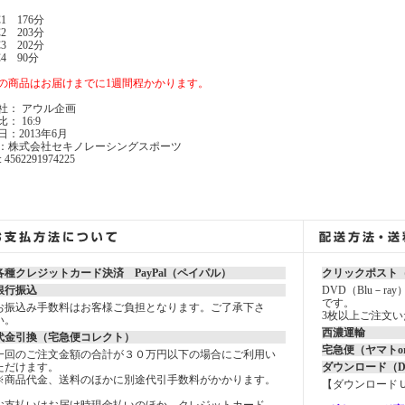
C1 176分
C2 203分
C3 202分
C4 90分
の商品はお届けまでに1週間程かかります。
社： アウル企画
： 16:9
日：2013年6月
：株式会社セキノレーシングスポーツ
: 4562291974225
各種クレジットカード決済 PayPal（ペイパル）
クリックポスト（
銀行振込
DVD（Blu－r
です。
お振込み手数料はお客様ご負担となります。ご了承下さ
3枚以上ご注文
い。
西濃運輸
代金引換（宅急便コレクト）
宅急便（ヤマトo
一回のご注文金額の合計が３０万円以下の場合にご利用い
ただけます。
ダウンロード（
※商品代金、送料のほかに別途代引手数料がかかります。
【ダウンロード