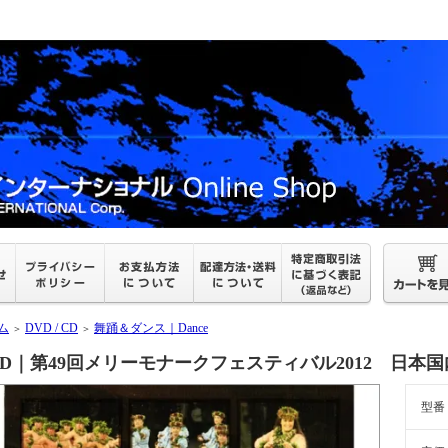
ム
DVD / CD
舞踊＆ダンス｜Dance
＞
＞
VD｜第49回メリーモナークフェスティバル2012 日本国内
型番