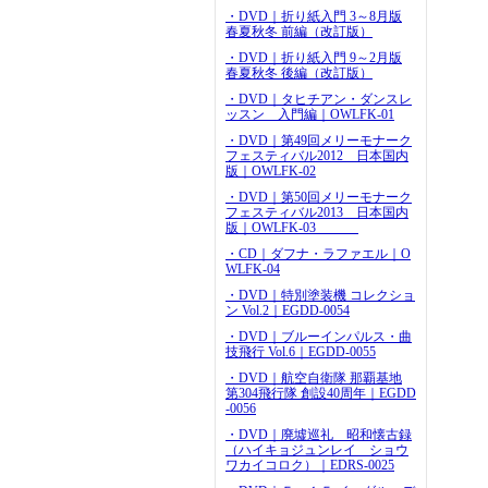
・DVD｜折り紙入門 3～8月版
春夏秋冬 前編（改訂版）
・DVD｜折り紙入門 9～2月版
春夏秋冬 後編（改訂版）
・DVD｜タヒチアン・ダンスレ
ッスン 入門編｜OWLFK-01
・DVD｜第49回メリーモナーク
フェスティバル2012 日本国内
版｜OWLFK-02
・DVD｜第50回メリーモナーク
フェスティバル2013 日本国内
版｜OWLFK-03
・CD｜ダフナ・ラファエル｜O
WLFK-04
・DVD｜特別塗装機 コレクショ
ン Vol.2｜EGDD-0054
・DVD｜ブルーインパルス・曲
技飛行 Vol.6｜EGDD-0055
・DVD｜航空自衛隊 那覇基地
第304飛行隊 創設40周年｜EGDD
-0056
・DVD｜廃墟巡礼 昭和懐古録
（ハイキョジュンレイ ショウ
ワカイコロク）｜EDRS-0025