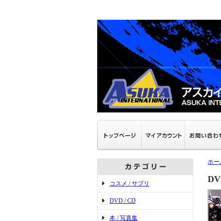
ホー
D
コスメ / サプリ
DVD / CD
本 / 写真集