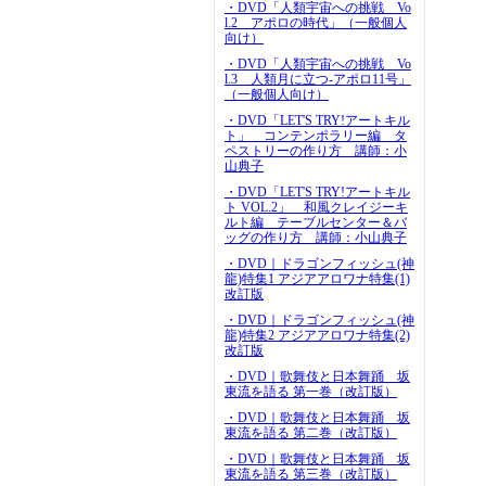
・DVD「人類宇宙への挑戦 Vo
l.2 アポロの時代」（一般個人
向け）
・DVD「人類宇宙への挑戦 Vo
l.3 人類月に立つ-アポロ11号」
（一般個人向け）
・DVD「LET'S TRY!アートキル
ト」 コンテンポラリー編 タ
ペストリーの作り方 講師：小
山典子
・DVD「LET'S TRY!アートキル
ト VOL.2」 和風クレイジーキ
ルト編 テーブルセンター＆バ
ッグの作り方 講師：小山典子
・DVD｜ドラゴンフィッシュ(神
龍)特集1 アジアアロワナ特集(1)
改訂版
・DVD｜ドラゴンフィッシュ(神
龍)特集2 アジアアロワナ特集(2)
改訂版
・DVD｜歌舞伎と日本舞踊 坂
東流を語る 第一巻（改訂版）
・DVD｜歌舞伎と日本舞踊 坂
東流を語る 第二巻（改訂版）
・DVD｜歌舞伎と日本舞踊 坂
東流を語る 第三巻（改訂版）