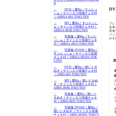
N
D
・
DVD｜愛Ris／すぷらっ
しゅ｜サイン入り現場チェキ付
｜AIRISA-001-TOKUTEN
・
BD｜愛Ris／すぷらっし
プレ
ゅ｜サイン入り現場チェキ付｜
名車
AIRISA-001B-TOKUTEN
若者
バッ
・
写真集｜愛Ris／すぷら
おま
っしゅ｜サイン入り現場チェキ
付｜AIRISA-001S-TOKUTEN
・
写真集 DVD付｜愛Ris／
すぷらっしゅ｜サイン入り現場
チェキ付｜AIRISA-001DS-TOK
UTEN
・
DVD｜愛Ris／碧いとき
めき｜サイン入り現場チェキ付
｜AIRIS-003-TOKUTEN
・
BD｜愛Ris／碧いときめ
き｜サイン入り現場チェキ付｜
AIRIS-003B-TOKUTEN
・
写真集｜愛Ris／碧いと
きめき｜サイン入り現場チェキ
付｜AIRIS-003S-TOKUTEN
・
写真集 DVD付｜愛Ris／
碧いときめき ｜サイン入り現場
チェキ付｜AIRIS-003DS-TOKUT