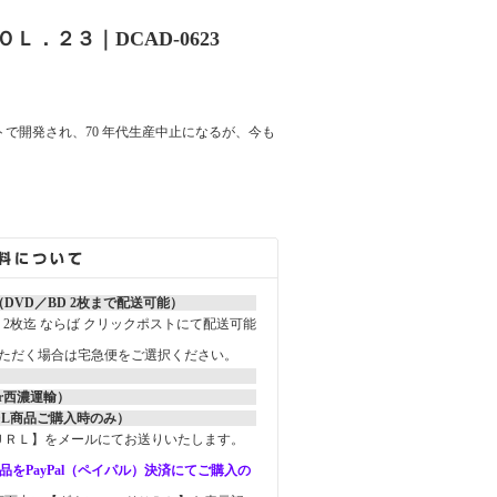
．２３｜DCAD-0623
で開発され、70 年代生産中止になるが、今も
DVD／BD 2枚まで配送可能）
ay）2枚迄 ならば クリックポストにて配送可能
いただく場合は宅急便をご選択ください。
r西濃運輸）
DL商品ご購入時のみ）
ＵＲＬ】をメールにてお送りいたします。
品をPayPal（ペイパル）決済にてご購入の