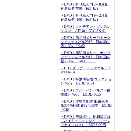
・DVD｜折り紙入門 3～8月版
春夏秋冬 前編（改訂版）
・DVD｜折り紙入門 9～2月版
春夏秋冬 後編（改訂版）
・DVD｜タヒチアン・ダンスレ
ッスン 入門編｜OWLFK-01
・DVD｜第49回メリーモナーク
フェスティバル2012 日本国内
版｜OWLFK-02
・DVD｜第50回メリーモナーク
フェスティバル2013 日本国内
版｜OWLFK-03
・CD｜ダフナ・ラファエル｜O
WLFK-04
・DVD｜特別塗装機 コレクショ
ン Vol.2｜EGDD-0054
・DVD｜ブルーインパルス・曲
技飛行 Vol.6｜EGDD-0055
・DVD｜航空自衛隊 那覇基地
第304飛行隊 創設40周年｜EGDD
-0056
・DVD｜廃墟巡礼 昭和懐古録
（ハイキョジュンレイ ショウ
ワカイコロク）｜EDRS-0025