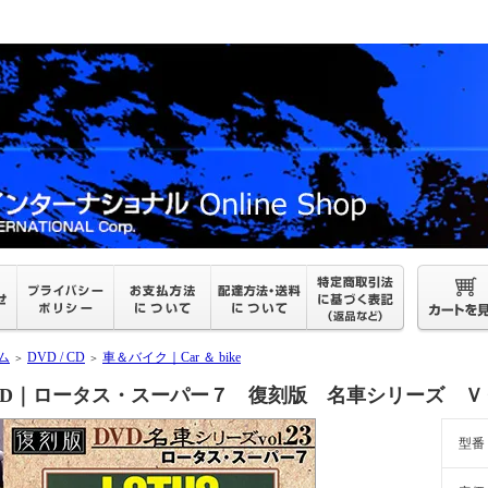
ム
DVD / CD
車＆バイク｜Car ＆ bike
＞
＞
VD｜ロータス・スーパー７ 復刻版 名車シリーズ ＶＯＬ
型番