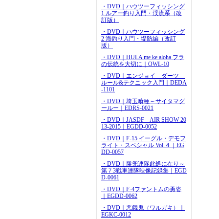
・DVD｜ハウツーフィッシング
1 ルアー釣り入門・渓流系（改
訂版）
・DVD｜ハウツーフィッシング
2 海釣り入門・堤防編（改訂
版）
・DVD｜HULA me ke aloha フラ
の伝統を大切に｜OWL-10
・DVD｜エンジョイ ダーツ
ルール&テクニック入門｜DEDA
-1101
・DVD｜埼玉喰種～サイタマグ
ールー｜EDRS-0021
・DVD｜JASDF AIR SHOW 20
13-2015｜EGDD-0052
・DVD｜F-15 イーグル・デモフ
ライト・スペシャル Vol.４｜EG
DD-0057
・DVD｜勝兜連隊此処に在り～
第７3戦車連隊映像記録集｜EGD
D-0061
・DVD｜F-4ファントムの勇姿
｜EGDD-0062
・DVD｜悪餓鬼（ワルガキ）｜
EGKC-0012