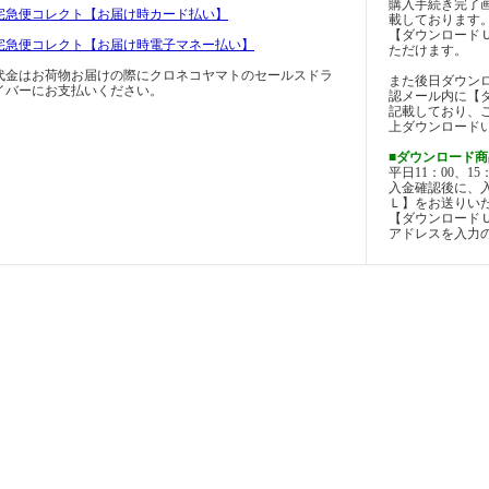
購入手続き完了
宅急便コレクト【お届け時カード払い】
載しております
【ダウンロード
宅急便コレクト【お届け時電子マネー払い】
ただけます。
代金はお荷物お届けの際にクロネコヤマトのセールスドラ
また後日ダウン
イバーにお支払いください。
認メール内に【
記載しており、
上ダウンロード
■ダウンロード商
平日11：00、1
入金確認後に、
Ｌ】をお送りい
【ダウンロード
アドレスを入力