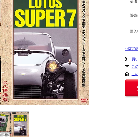
定価
販売
購入
» 特定
買
こ
こ