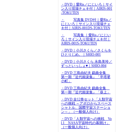
・DVD｜愛Ris／にじいろ｜サイ
ン入り現場チェキ付｜AIRIS-001
-TOKUTEN
・
写真集 DVD付｜愛Ris／
にじいろ｜サイン入り現場チェ
キ付｜AIRIS-001DS-TOKUTEN
・
写真集 ｜愛Ris／にじい
ろ｜サイン入り現場チェキ付｜
AIRIS-001S-TOKUTEN
・DVD｜小川さくら／さくらを
ひとりじめ。｜SHIO-001
・DVD｜小川さくら 永島美玲／
ずっといっしょ♥｜SHIO-004
・DVD 三島由紀夫 戯曲全集
第一期『近代能楽集』「卒塔婆
小町」
・DVD 三島由紀夫 戯曲全集
第一期『近代能楽集』「葵上」
・DVD 全12巻セット「人類宇宙
への挑戦 ～アポロからスペース
シャトル、国際宇宙ステーショ
ン～」（一般個人向け）
・DVD「人類宇宙への挑戦 Vo
l.1 NASA宇宙時代の幕開け」
（一般個人向け）