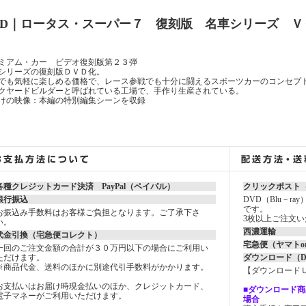
VD｜ロータス・スーパー７ 復刻版 名車シリーズ ＶＯＬ
ミアム・カー ビデオ復刻版第２３弾
シリーズの復刻版ＤＶＤ化。
でも気軽に楽しめる価格で、レース参戦でも十分に闘えるスポーツカーのコンセプト
クヤードビルダーと呼ばれている工場で、手作り生産されている。
けの映像：本編の特別編集シーンを収録
各種クレジットカード決済 PayPal（ペイパル）
クリックポスト（
銀行振込
DVD（Blu－r
です。
お振込み手数料はお客様ご負担となります。ご了承下さ
3枚以上ご注文
い。
西濃運輸
代金引換（宅急便コレクト）
宅急便（ヤマトo
一回のご注文金額の合計が３０万円以下の場合にご利用い
ただけます。
ダウンロード（
※商品代金、送料のほかに別途代引手数料がかかります。
【ダウンロード
お支払いはお届け時現金払いのほか、クレジットカード、
■ダウンロード商
電子マネーがご利用いただけます。
場合