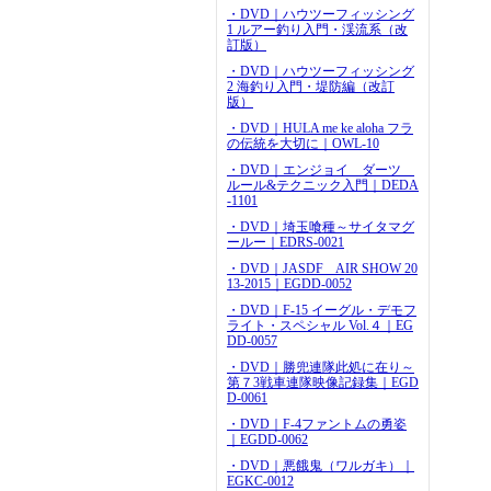
・DVD｜ハウツーフィッシング
1 ルアー釣り入門・渓流系（改
訂版）
・DVD｜ハウツーフィッシング
2 海釣り入門・堤防編（改訂
版）
・DVD｜HULA me ke aloha フラ
の伝統を大切に｜OWL-10
・DVD｜エンジョイ ダーツ
ルール&テクニック入門｜DEDA
-1101
・DVD｜埼玉喰種～サイタマグ
ールー｜EDRS-0021
・DVD｜JASDF AIR SHOW 20
13-2015｜EGDD-0052
・DVD｜F-15 イーグル・デモフ
ライト・スペシャル Vol.４｜EG
DD-0057
・DVD｜勝兜連隊此処に在り～
第７3戦車連隊映像記録集｜EGD
D-0061
・DVD｜F-4ファントムの勇姿
｜EGDD-0062
・DVD｜悪餓鬼（ワルガキ）｜
EGKC-0012