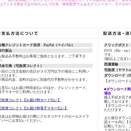
is ： 虹の女神様にアセンションクリスタルを授かりアイドル愛Risに変身し、世
はアニオタ腐女子あやめちゃんで社長、映画監督でもあるクリエイター。モデルやソ
各種クレジットカード決済 PayPal（ペイパル）
クリックポスト（
銀行振込
DVD（Blu－r
です。
お振込み手数料はお客様ご負担となります。ご了承下さ
3枚以上ご注文
い。
西濃運輸
代金引換（宅急便コレクト）
宅急便（ヤマトo
一回のご注文金額の合計が３０万円以下の場合にご利用い
ただけます。
ダウンロード（
※商品代金、送料のほかに別途代引手数料がかかります。
【ダウンロード
お支払いはお届け時現金払いのほか、クレジットカード、
■ダウンロード商
電子マネーがご利用いただけます。
場合
購入手続き完了
宅急便コレクト【お届け時カード払い】
載しております
【ダウンロード
宅急便コレクト【お届け時電子マネー払い】
ただけます。
代金はお荷物お届けの際にクロネコヤマトのセールスドラ
また後日ダウン
イバーにお支払いください。
認メール内に【
記載しており、
上ダウンロード