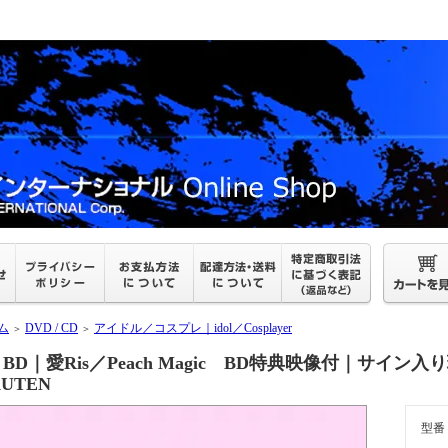
ム
DVD / CD
アイドル／コスプレ｜idol／Cosplayer
＞
＞
BD｜愛Ris／Peach Magic BD特典映像付｜サイン入り現
UTEN
型番