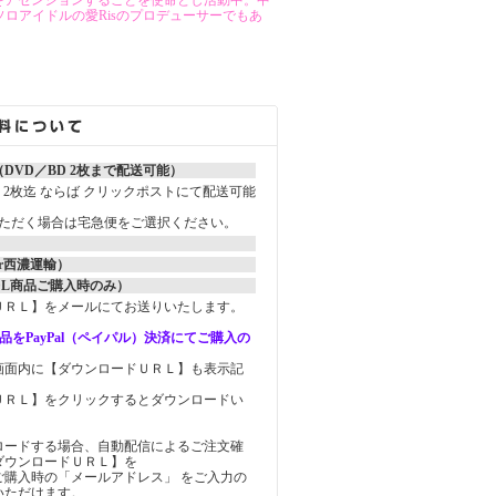
界をアセンションすることを使命とし活動中。中
ロアイドルの愛Risのプロデューサーでもあ
DVD／BD 2枚まで配送可能）
ay）2枚迄 ならば クリックポストにて配送可能
いただく場合は宅急便をご選択ください。
r西濃運輸）
DL商品ご購入時のみ）
ＵＲＬ】をメールにてお送りいたします。
品をPayPal（ペイパル）決済にてご購入の
画面内に【ダウンロードＵＲＬ】も表示記
。
ＵＲＬ】をクリックするとダウンロードい
ロードする場合、自動配信によるご注文確
ダウンロードＵＲＬ】を
ご購入時の「メールアドレス」 をご入力の
いただけます。