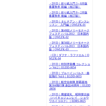
・DVD｜折り紙入門 3～8月版
春夏秋冬 前編（改訂版）
・DVD｜折り紙入門 9～2月版
春夏秋冬 後編（改訂版）
・DVD｜タヒチアン・ダンスレ
ッスン 入門編｜OWLFK-01
・DVD｜第49回メリーモナーク
フェスティバル2012 日本国内
版｜OWLFK-02
・DVD｜第50回メリーモナーク
フェスティバル2013 日本国内
版｜OWLFK-03
・CD｜ダフナ・ラファエル｜O
WLFK-04
・DVD｜特別塗装機 コレクショ
ン Vol.2｜EGDD-0054
・DVD｜ブルーインパルス・曲
技飛行 Vol.6｜EGDD-0055
・DVD｜航空自衛隊 那覇基地
第304飛行隊 創設40周年｜EGDD
-0056
・DVD｜廃墟巡礼 昭和懐古録
（ハイキョジュンレイ ショウ
ワカイコロク）｜EDRS-0025