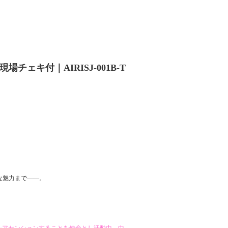
場チェキ付｜AIRISJ-001B-T
。
な魅力まで――。