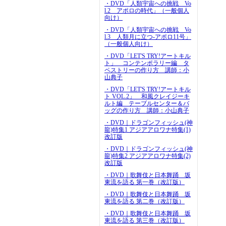
・DVD「人類宇宙への挑戦 Vo
l.2 アポロの時代」（一般個人
向け）
・DVD「人類宇宙への挑戦 Vo
l.3 人類月に立つ-アポロ11号」
（一般個人向け）
・DVD「LET'S TRY!アートキル
ト」 コンテンポラリー編 タ
ペストリーの作り方 講師：小
山典子
・DVD「LET'S TRY!アートキル
ト VOL.2」 和風クレイジーキ
ルト編 テーブルセンター＆バ
ッグの作り方 講師：小山典子
・DVD｜ドラゴンフィッシュ(神
龍)特集1 アジアアロワナ特集(1)
改訂版
・DVD｜ドラゴンフィッシュ(神
龍)特集2 アジアアロワナ特集(2)
改訂版
・DVD｜歌舞伎と日本舞踊 坂
東流を語る 第一巻（改訂版）
・DVD｜歌舞伎と日本舞踊 坂
東流を語る 第二巻（改訂版）
・DVD｜歌舞伎と日本舞踊 坂
東流を語る 第三巻（改訂版）