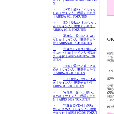
N
・
DVD｜愛Ris／すぷらっ
しゅ｜サイン入り現場チェキ付
｜AIRISA-001-TOKUTEN
・
BD｜愛Ris／すぷらっし
ゅ｜サイン入り現場チェキ付｜
AIRISA-001B-TOKUTEN
・
写真集｜愛Ris／すぷら
OK
っしゅ｜サイン入り現場チェキ
付｜AIRISA-001S-TOKUTEN
・
写真集 DVD付｜愛Ris／
すぷらっしゅ｜サイン入り現場
発売日
チェキ付｜AIRISA-001DS-TOK
こち
UTEN
発送
・
DVD｜愛Ris／碧いとき
めき｜サイン入り現場チェキ付
JAN：
｜AIRIS-003-TOKUTEN
愛R
・
BD｜愛Ris／碧いときめ
き｜サイン入り現場チェキ付｜
小柄
AIRIS-003B-TOKUTEN
透明
・
写真集｜愛Ris／碧いと
愛R
きめき｜サイン入り現場チェキ
目指
付｜AIRIS-003S-TOKUTEN
この
・
写真集 DVD付｜愛Ris／
BD
碧いときめき ｜サイン入り現場
チェキ付｜AIRIS-003DS-TOKUT