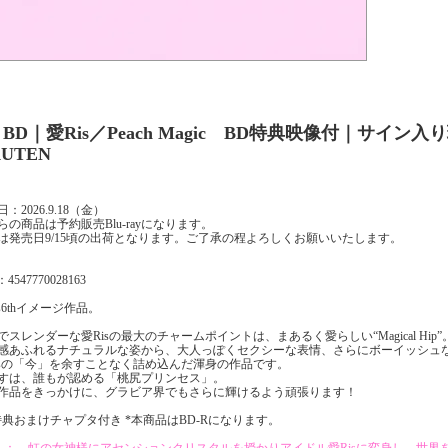
BD｜愛Ris／Peach Magic BD特典映像付｜サイン入り現
UTEN
：2026.9.18（金）
らの商品は予約販売Blu-rayになります。
は発売日9/15頃の出荷となります。ご了承の程よろしくお願いいたします。
4547770028163
is6thイメージ作品。
でスレンダーな愛Risの最大のチャームポイントは、まあるく愛らしい“Magical Hip”
感あふれるナチュラルな姿から、大人っぽくセクシーな表情、さらにボーイッシュ
isの「今」を余すことなく詰め込んだ渾身の作品です。
すは、誰もが認める「桃尻プリンセス」。
作品をきっかけに、グラビア界でもさらに輝けるよう頑張ります！
特典おまけチャプタ付き *本商品はBD-Rになります。