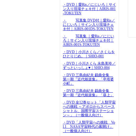
・DVD｜愛Ris／にじいろ｜サイ
ン入り現場チェキ付｜AIRIS-001
-TOKUTEN
・
写真集 DVD付｜愛Ris／
にじいろ｜サイン入り現場チェ
キ付｜AIRIS-001DS-TOKUTEN
・
写真集 ｜愛Ris／にじい
ろ｜サイン入り現場チェキ付｜
AIRIS-001S-TOKUTEN
・DVD｜小川さくら／さくらを
ひとりじめ。｜SHIO-001
・DVD｜小川さくら 永島美玲／
ずっといっしょ♥｜SHIO-004
・DVD 三島由紀夫 戯曲全集
第一期『近代能楽集』「卒塔婆
小町」
・DVD 三島由紀夫 戯曲全集
第一期『近代能楽集』「葵上」
・DVD 全12巻セット「人類宇宙
への挑戦 ～アポロからスペース
シャトル、国際宇宙ステーショ
ン～」（一般個人向け）
・DVD「人類宇宙への挑戦 Vo
l.1 NASA宇宙時代の幕開け」
（一般個人向け）