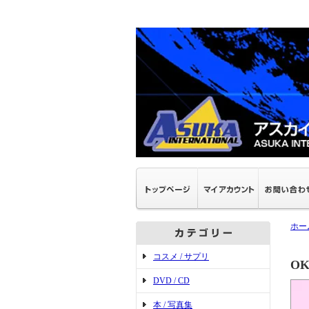
ホー
コスメ / サプリ
OK
DVD / CD
本 / 写真集