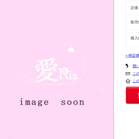
定価
販売
購入
» 特定
買
こ
こ