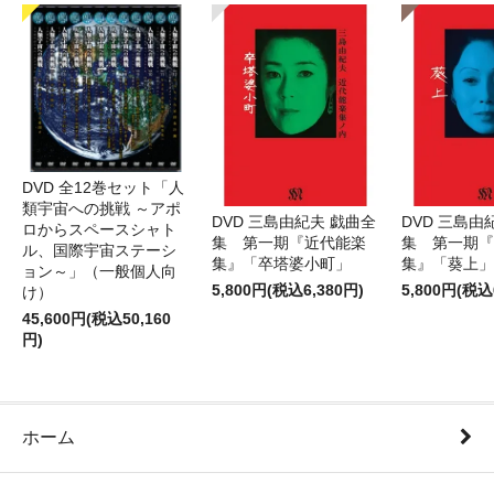
DVD 全12巻セット「人
類宇宙への挑戦 ～アポ
DVD 三島由紀夫 戯曲全
DVD 三島由
ロからスペースシャト
集 第一期『近代能楽
集 第一期『
ル、国際宇宙ステーシ
集』「卒塔婆小町」
集』「葵上」
ョン～」（一般個人向
5,800円(税込6,380円)
5,800円(税込
け）
45,600円(税込50,160
円)
ホーム